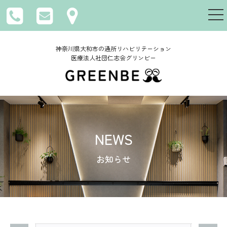
togg
nav
神奈川県大和市の通所リハビリテーション
医療法人社団仁志会グリンビー
NEWS
お知らせ