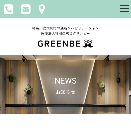
togg
nav
神奈川県大和市の通所リハビリテーション
医療法人社団仁志会グリンビー
NEWS
お知らせ